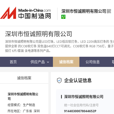
深圳市恒诚照明有限公司
深圳市恒诚照明有限公司
深圳市恒诚照明有限公司
经营模式：
生产制造
深圳市恒诚照明有限公司是LED灯珠，LED低压软灯条，LED 220V高压灯条的
提供全新 的COB软灯条 双色温640灯CCT可调光，COB软灯条 RGB 756灯，
所在地区：
广东省 深圳市
接灯 6片/套装 含电源等系列产品。
认证信息：
身份认证
首页
供应产品
诚信档案
公司信息
诚信档案
企业认证信息
深圳市恒诚照明有限公
深圳市恒诚照明有限公司
司
经营模式：生产制造
统一社会信用代码/注册号
所在地区：广东省 深圳
91440300078044652P