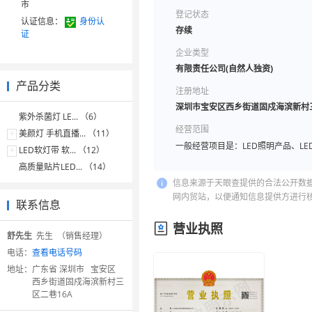
市
登记状态
认证信息：
身份认
存续
证
企业类型
有限责任公司(自然人独资)
产品分类
注册地址
深圳市宝安区西乡街道固戍海滨新村三
紫外杀菌灯 LE... （6）
经营范围
+
美颜灯 手机直播... （11）
一般经营项目是：LED照明产品、LE
+
LED软灯带 软... （12）
高质量贴片LED... （14）
信息来源于天眼查提供的合法公开数
网内贸站，以便通知信息提供方进行
联系信息
营业执照
舒先生
先生 （销售经理）
电话：
查看电话号码
地址：
广东省 深圳市 宝安区
西乡街道固戍海滨新村三
区二巷16A